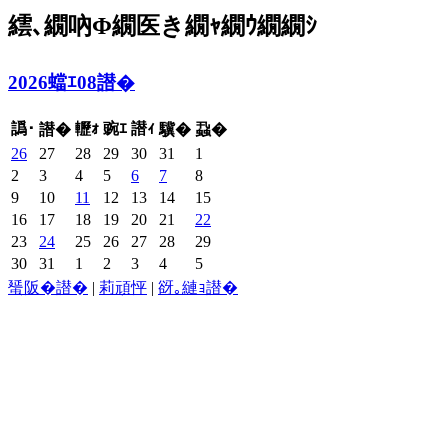
繧､繝吶Φ繝医き繝ｬ繝ｳ繝繝ｼ
2026蟷ｴ08譛�
譌･
轣ｫ
豌ｴ
譛ｨ
譛�
驥�
蝨�
26
27
28
29
30
31
1
2
3
4
5
6
7
8
9
10
11
12
13
14
15
16
17
18
19
20
21
22
23
24
25
26
27
28
29
30
31
1
2
3
4
5
蜑阪�譛�
|
莉頑怦
|
谺｡縺ｮ譛�