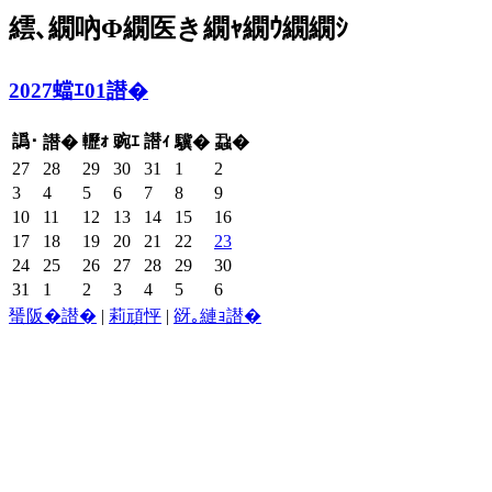
繧､繝吶Φ繝医き繝ｬ繝ｳ繝繝ｼ
2027蟷ｴ01譛�
譌･
轣ｫ
豌ｴ
譛ｨ
譛�
驥�
蝨�
27
28
29
30
31
1
2
3
4
5
6
7
8
9
10
11
12
13
14
15
16
17
18
19
20
21
22
23
24
25
26
27
28
29
30
31
1
2
3
4
5
6
蜑阪�譛�
|
莉頑怦
|
谺｡縺ｮ譛�