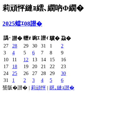
莉頑怦縺ｮ繧､繝吶Φ繝�
2025蟷ｴ08譛�
譌･
轣ｫ
豌ｴ
譛ｨ
譛�
驥�
蝨�
27
28
29
30
31
1
2
3
4
5
6
7
8
9
10
11
12
13
14
15
16
17
18
19
20
21
22
23
24
25
26
27
28
29
30
31
1
2
3
4
5
6
蜑阪�譛�
|
莉頑怦
|
谺｡縺ｮ譛�