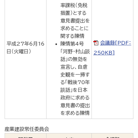
率課税（免税
措置）とする
意見書提出を
求めることに
関する陳情
会議録[PDF：
平成27年6月16
陳情第4号
日（火曜日）
「河野・村山談
250KB]
話」の無効を
宣言し、自虐
史観を一掃す
る「戦後70年
談話」を日本
政府に求める
意見書の提出
を求める陳情
産業建設常任委員会