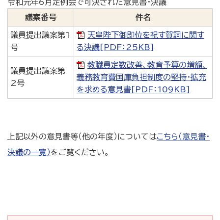
令和元年6月定例会で可決された意見書・決議
議案番号
件名
議員提出議案第1
天皇陛下御即位を祝す賀詞に関す
号
る決議[PDF：25KB]
教職員定数改善、教育予算の増額、
議員提出議案第
義務教育費国庫負担制度の堅持・拡充
2号
を求める意見書[PDF：109KB]
上記以外の意見書等（他の年度）については
こちら（意見書・
決議の一覧）
をご覧ください。