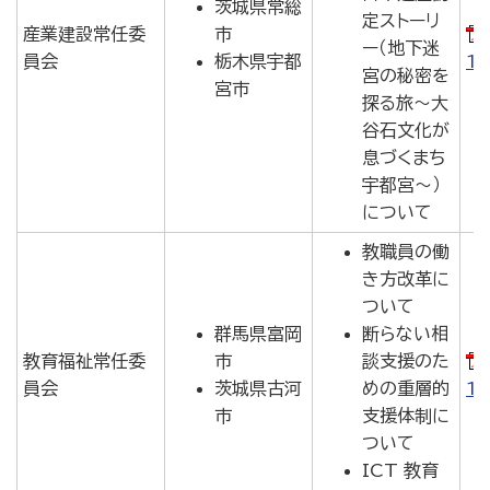
茨城県常総
定ストーリ
産業建設常任委
市
ー（地下迷
員会
栃木県宇都
1.
宮の秘密を
宮市
探る旅～大
谷石文化が
息づくまち
宇都宮～）
について
教職員の働
き方改革に
ついて
群馬県富岡
断らない相
教育福祉常任委
市
談支援のた
員会
茨城県古河
めの重層的
1.
市
支援体制に
ついて
ICT 教育