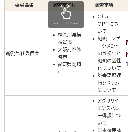
委員会名
調査市町村
調査事項
Chat
スクロールできます
GPTにつ
いて
神奈川県横
組織エンゲ
須賀市
ージメント
大阪府四條
総務常任委員会
の可視化と
畷市
組織の活性
1.
愛知県岡崎
化について
市
災害現場通
報システム
について
アグリサイ
エンスバレ
ー構想につ
いて
日本遺産認