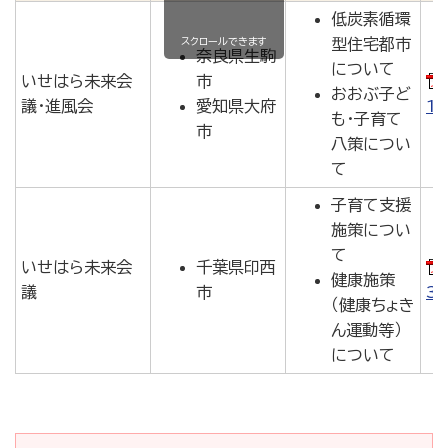
低炭素循環
スクロールできます
型住宅都市
奈良県生駒
について
いせはら未来会
市
おおぶ子ど
議・進風会
愛知県大府
1
も・子育て
市
八策につい
て
子育て支援
施策につい
て
いせはら未来会
千葉県印西
健康施策
議
市
3
（健康ちょき
ん運動等）
について