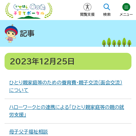
閲覧支援
検索
メニュー
記事
2023年12月25日
ひとり親家庭等のための養育費・親子交流（面会交流）
について
ハローワークとの連携による「ひとり親家庭等の親の就
労支援」
母子父子福祉相談