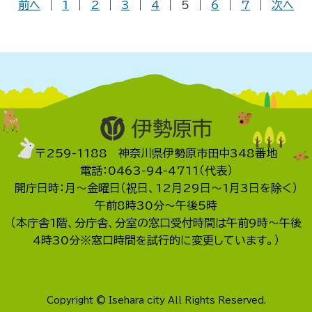
前へ
|
1
|
2
|
3
|
4
|
5
|
6
|
7
|
次へ
〒259-1188 神奈川県伊勢原市田中348番地
電話：0463-94-4711（代表）
開庁日時：月～金曜日（祝日、12月29日～1月3日を除く）
午前8時30分～午後5時
（本庁舎1階、分庁舎、分室の窓口受付時間は午前9時～午後
4時30分※窓口時間を試行的に変更しています。）
Copyright © Isehara city All Rights Reserved.