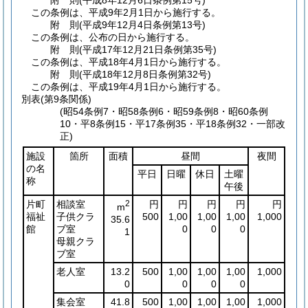
附
則
(平成8年12月6日
条例第15号)
この条例は、平成9年2月1日から施行する。
附
則
(平成9年12月4日
条例第13号)
この条例は、公布の日から施行する。
附
則
(平成17年12月21日
条例第35号)
この条例は、平成18年4月1日から施行する。
附
則
(平成18年12月8日
条例第32号)
この条例は、平成19年4月1日から施行する。
別表
(第9条関係)
(昭54条例7・昭58条例6・昭59条例8・昭60条例
10・平8条例15・平17条例35・平18条例32・一部改
正)
施設
箇所
面積
昼間
夜間
の名
平日
日曜
休日
土曜
称
午後
片町
相談室
2
円
円
円
円
円
m
福祉
子供クラ
500
1,00
1,00
1,00
1,000
35.6
館
ブ室
0
0
0
1
母親クラ
ブ室
老人室
13.2
500
1,00
1,00
1,00
1,000
0
0
0
0
集会室
41.8
500
1,00
1,00
1,00
1,000