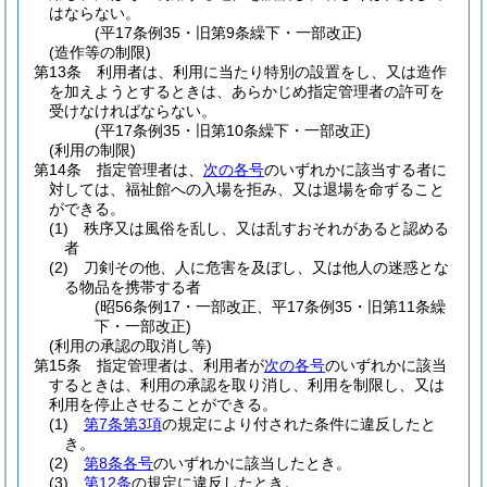
はならない。
(平17条例35・旧第9条繰下・一部改正)
(造作等の制限)
第13条
利用者は、利用に当たり特別の設置をし、又は造作
を加えようとするときは、あらかじめ指定管理者の許可を
受けなければならない。
(平17条例35・旧第10条繰下・一部改正)
(利用の制限)
第14条
指定管理者は、
次の各号
のいずれかに該当する者に
対しては、福祉館への入場を拒み、又は退場を命ずること
ができる。
(1)
秩序又は風俗を乱し、又は乱すおそれがあると認める
者
(2)
刀剣その他、人に危害を及ぼし、又は他人の迷惑とな
る物品を携帯する者
(昭56条例17・一部改正、平17条例35・旧第11条繰
下・一部改正)
(利用の承認の取消し等)
第15条
指定管理者は、利用者が
次の各号
のいずれかに該当
するときは、利用の承認を取り消し、利用を制限し、又は
利用を停止させることができる。
(1)
第7条第3項
の規定により付された条件に違反したと
き。
(2)
第8条各号
のいずれかに該当したとき。
(3)
第12条
の規定に違反したとき。