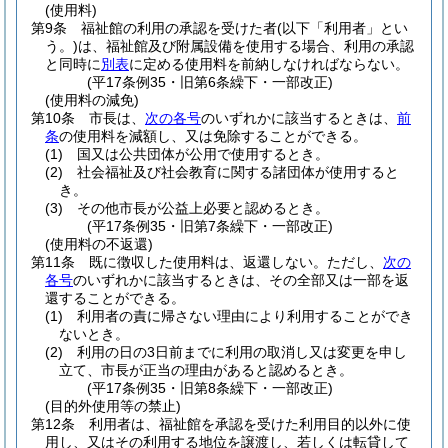
(使用料)
第9条
福祉館の利用の承認を受けた者
(以下「利用者」とい
う。)
は、福祉館及び附属設備を使用する場合、利用の承認
と同時に
別表
に定める使用料を前納しなければならない。
(平17条例35・旧第6条繰下・一部改正)
(使用料の減免)
第10条
市長は、
次の各号
のいずれかに該当するときは、
前
条
の使用料を減額し、又は免除することができる。
(1)
国又は公共団体が公用で使用するとき。
(2)
社会福祉及び社会教育に関する諸団体が使用すると
き。
(3)
その他市長が公益上必要と認めるとき。
(平17条例35・旧第7条繰下・一部改正)
(使用料の不返還)
第11条
既に徴収した使用料は、返還しない。
ただし、
次の
各号
のいずれかに該当するときは、その全部又は一部を返
還することができる。
(1)
利用者の責に帰さない理由により利用することができ
ないとき。
(2)
利用の日の3日前までに利用の取消し又は変更を申し
立て、市長が正当の理由があると認めるとき。
(平17条例35・旧第8条繰下・一部改正)
(目的外使用等の禁止)
第12条
利用者は、福祉館を承認を受けた利用目的以外に使
用し、又はその利用する地位を譲渡し、若しくは転貸して