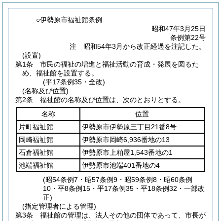
○伊勢原市福祉館条例
昭和47年3月25日
条例第22号
注 昭和54年3月から改正経過を注記した。
(設置)
第1条
市民の福祉の増進と福祉活動の育成・発展を図るた
め、福祉館を設置する。
(平17条例35・全改)
(名称及び位置)
第2条
福祉館の名称及び位置は、次のとおりとする。
名称
位置
片町福祉館
伊勢原市伊勢原三丁目21番8号
岡崎福祉館
伊勢原市岡崎6,936番地の13
石倉福祉館
伊勢原市上粕屋1,543番地の1
池端福祉館
伊勢原市池端401番地の4
(昭54条例7・昭57条例9・昭59条例8・昭60条例
10・平8条例15・平17条例35・平18条例32・一部改
正)
(指定管理者による管理)
第3条
福祉館の管理は、法人その他の団体であって、市長が