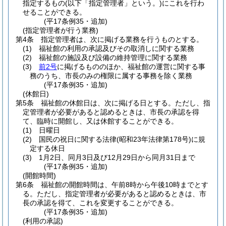
指定するもの
(以下「指定管理者」という。)
にこれを行わ
せることができる。
(平17条例35・追加)
(指定管理者が行う業務)
第4条
指定管理者は、次に掲げる業務を行うものとする。
(1)
福祉館の利用の承認及びその取消しに関する業務
(2)
福祉館の施設及び設備の維持管理に関する業務
(3)
前2号
に掲げるもののほか、福祉館の運営に関する事
務のうち、市長のみの権限に属する事務を除く業務
(平17条例35・追加)
(休館日)
第5条
福祉館の休館日は、次に掲げる日とする。
ただし、指
定管理者が必要があると認めるときは、市長の承認を得
て、臨時に開館し、又は休館することができる。
(1)
日曜日
(2)
国民の祝日に関する法律
(昭和23年法律第178号)
に規
定する休日
(3)
1月2日、同月3日及び12月29日から同月31日まで
(平17条例35・追加)
(開館時間)
第6条
福祉館の開館時間は、午前8時から午後10時までとす
る。
ただし、指定管理者が必要があると認めるときは、市
長の承認を得て、これを変更することができる。
(平17条例35・追加)
(利用の承認)