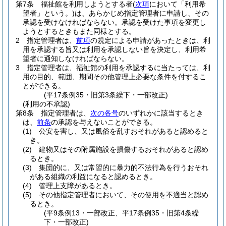
第7条
福祉館を利用しようとする者
(
次項
において「利用希
望者」という。)
は、あらかじめ指定管理者に申請し、その
承認を受けなければならない。
承認を受けた事項を変更し
ようとするときもまた同様とする。
2
指定管理者は、
前項
の規定による申請があったときは、利
用を承認する旨又は利用を承認しない旨を決定し、利用希
望者に通知しなければならない。
3
指定管理者は、福祉館の利用を承認するに当たっては、利
用の目的、範囲、期間その他管理上必要な条件を付するこ
とができる。
(平17条例35・旧第3条繰下・一部改正)
(利用の不承認)
第8条
指定管理者は、
次の各号
のいずれかに該当するとき
は、
前条
の承認を与えないことができる。
(1)
公安を害し、又は風俗を乱すおそれがあると認めると
き。
(2)
建物又はその附属施設を損傷するおそれがあると認め
るとき。
(3)
集団的に、又は常習的に暴力的不法行為を行うおそれ
がある組織の利益になると認めるとき。
(4)
管理上支障があるとき。
(5)
その他指定管理者において、その使用を不適当と認め
るとき。
(平9条例13・一部改正、平17条例35・旧第4条繰
下・一部改正)