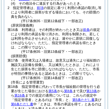
(4)
その他法令に違反する行為があったとき。
2
指定管理者は、
前項
の規定に基づく利用の承認の取消し等
により利用者に損害が生ずる場合においても、その賠償の
責を負わない。
(平17条例35・旧第12条繰下・一部改正)
(原状回復義務)
第16条
利用者は、その利用が終わったとき又は
前条
の規定
により利用の承認を取り消され、利用を制限され、若しく
は利用を停止させられたときは、速やかに原状に回復しな
ければならない。
ただし、指定管理者の承認を得たとき
は、この限りではない。
(平17条例35・旧第13条繰下・一部改正)
(損害賠償)
第17条
使用者又は入場者は、故意又は過失により福祉館の
施設又は設備を損傷し、又は滅失したときは、これにより
生じた損害を市に賠償しなければならない。
ただし、市長
が特別の事情があると認めるときは、この限りでない。
(平17条例35・旧第14条繰下・一部改正)
(市長による管理運営)
第18条
指定管理者に代わって市長が福祉館の管理を行う必
要が生じた場合における
第5条
から
第8条
まで及び
第13条
か
ら
第16条
までの規定の適用については、これらの規定中
「指定管理者」とあるのは「市長」と、
第5条ただし書
及び
第6条ただし書
中「ときは、市長の承認を得て」とあるのは
「ときは」と読み替えるものとする。