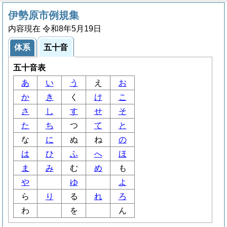
伊勢原市例規集
内容現在 令和8年5月19日
体系
五十音
五十音表
あ
い
う
え
お
か
き
く
け
こ
さ
し
す
せ
そ
た
ち
つ
て
と
な
に
ぬ
ね
の
は
ひ
ふ
へ
ほ
ま
み
む
め
も
や
ゆ
よ
ら
り
る
れ
ろ
わ
を
ん