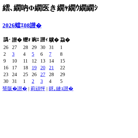
繧､繝吶Φ繝医き繝ｬ繝ｳ繝繝ｼ
2026蟷ｴ08譛�
譌･
轣ｫ
豌ｴ
譛ｨ
譛�
驥�
蝨�
26
27
28
29
30
31
1
2
3
4
5
6
7
8
9
10
11
12
13
14
15
16
17
18
19
20
21
22
23
24
25
26
27
28
29
30
31
1
2
3
4
5
蜑阪�譛�
|
莉頑怦
|
谺｡縺ｮ譛�