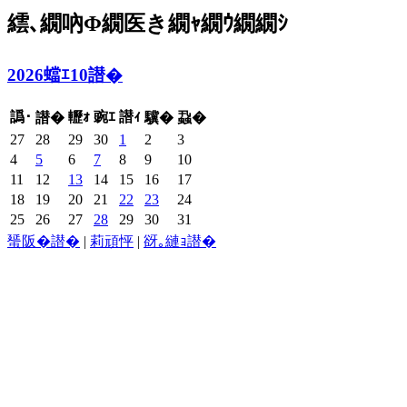
繧､繝吶Φ繝医き繝ｬ繝ｳ繝繝ｼ
2026蟷ｴ10譛�
譌･
轣ｫ
豌ｴ
譛ｨ
譛�
驥�
蝨�
27
28
29
30
1
2
3
4
5
6
7
8
9
10
11
12
13
14
15
16
17
18
19
20
21
22
23
24
25
26
27
28
29
30
31
蜑阪�譛�
|
莉頑怦
|
谺｡縺ｮ譛�