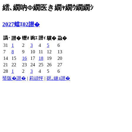
繧､繝吶Φ繝医き繝ｬ繝ｳ繝繝ｼ
2027蟷ｴ02譛�
譌･
轣ｫ
豌ｴ
譛ｨ
譛�
驥�
蝨�
31
1
2
3
4
5
6
7
8
9
10
11
12
13
14
15
16
17
18
19
20
21
22
23
24
25
26
27
28
1
2
3
4
5
6
蜑阪�譛�
|
莉頑怦
|
谺｡縺ｮ譛�