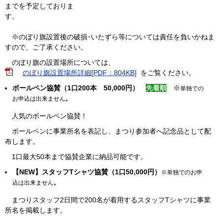
までを予定しておりま
す。
※のぼり旗設置後の破損･いたずら等については責任を負いかねま
すので、ご了承ください。
のぼり旗の設置場所については、
のぼり旗設置場所詳細[PDF：804KB]
をご覧ください。
ボールペン協賛（1口200本 50,000円）
先着順
※
単独での
お申込は出来ません
。
人気のボールペン協賛！
ボールペンに事業所名を表記し、まつり参加者へ記念品として配
布します。
1口最大50本まで協賛企業に納品可能です。
【NEW】スタッフTシャツ協賛（1口50,000円）
※単独でのお申
込は出来ません
。
まつりスタッフ2日間で200名が着用するスタッフTシャツに事業
所名を掲載します。