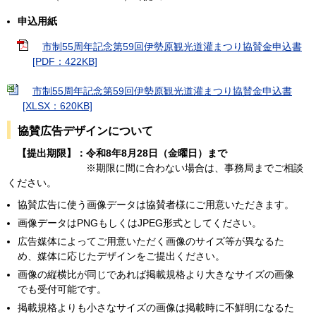
申込用紙
市制55周年記念第59回伊勢原観光道灌まつり協賛金申込書
[PDF：422KB]
市制55周年記念第59回伊勢原観光道灌まつり協賛金申込書
[XLSX：620KB]
協賛広告デザインについて
【提出期限】：令和8年8月28日（金曜日）まで
※期限に間に合わない場合は、事務局までご相談
ください。
協賛広告に使う画像データは協賛者様にご用意いただきます。
画像データはPNGもしくはJPEG形式としてください。
広告媒体によってご用意いただく画像のサイズ等が異なるた
め、媒体に応じたデザインをご提出ください。
画像の縦横比が同じであれば掲載規格より大きなサイズの画像
でも受付可能です。
掲載規格よりも小さなサイズの画像は掲載時に不鮮明になるた