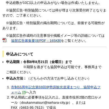
申込総数が10口以上の申込みがない場合は作成いたしません。
※協賛広告･特別協賛については枠が埋まり次第受付終了となりま
すので、ご了承ください。
※協賛広告・特別協賛の掲出期間については、前後する可能性が
あります。
※協賛広告作成時の注意事項や掲載イメージ等の詳細については
協賛広告募集要項[PDF：165KB]
をご覧ください。
申込みについて
申込期限：令和8年8月21日（金曜日）まで
※期限を過ぎても協賛申込は可能です。事務局まで
ご相談ください。
申込み方法：
（どちらかの方法でお申し込みください）
市制55周年記念第59回伊勢原観光道灌まつり 協賛申込フ
ォーム
へ入力
申込用紙に必要事項を記入の上、直接市役所2階の窓口かメ
ール（doukanmatsuri@isehara-city.jp）、または
FAX（0463-95-7613）で提出