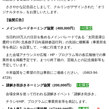
ささやかな記念品としまして、クルリンがデザインされた「オリ
ジナルタオル」をお渡しいたします。
【協賛広告】
メインパレードネーミング協賛（
400,000円）
1社限定
当日約10万人の注目を集めるメインパレードである「太田道灌公
鷹狩り行列･北条政子日向薬師参詣行列」の先頭に横断幕（事業所名
等を表記）を設置して、一緒に行進できます。
また会場アナウンスや広報・HP・プログラム等の各広報物での事
業所名を掲載予定です。まつり終了後の、芸能人との記念撮影等も
予定しています。
※本協賛をご希望の方は事前にご連絡ください。（0463-94-
4729）
謎解き街歩きネーミング協賛（200,000円）
1社限定
会場全体を使って行われる謎解きイベント「謎解き街歩き」
チラシやHP、プログラムに事業所名等を表記します。
【大人気】ステージ幕協賛（1口150,000円）
先着順
※