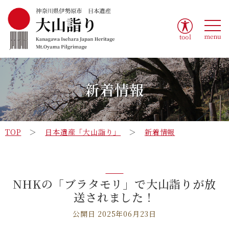
tool
menu
新着情報
TOP
日本遺産「大山詣り」
新着情報
NHKの「ブラタモリ」で大山詣りが放
送されました！
公開日 2025年06月23日