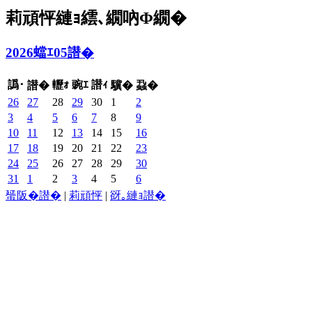
莉頑怦縺ｮ繧､繝吶Φ繝�
2026蟷ｴ05譛�
譌･
轣ｫ
豌ｴ
譛ｨ
譛�
驥�
蝨�
26
27
28
29
30
1
2
3
4
5
6
7
8
9
10
11
12
13
14
15
16
17
18
19
20
21
22
23
24
25
26
27
28
29
30
31
1
2
3
4
5
6
蜑阪�譛�
|
莉頑怦
|
谺｡縺ｮ譛�