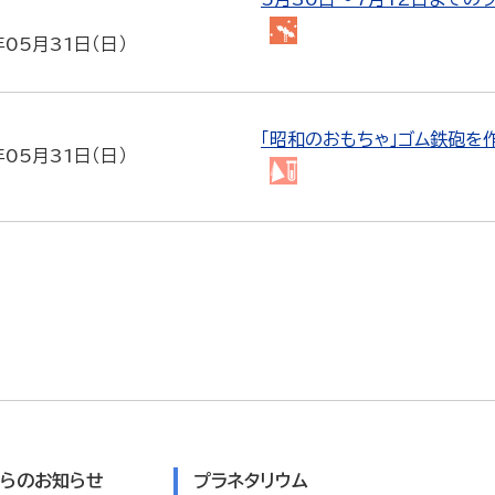
会
プ
年05月31日（日）
ラ
ネ
タ
「昭和のおもちゃ」ゴム鉄砲を作
リ
年05月31日（日）
ウ
工
ム
作・
実
験
教
室
らのお知らせ
プラネタリウム