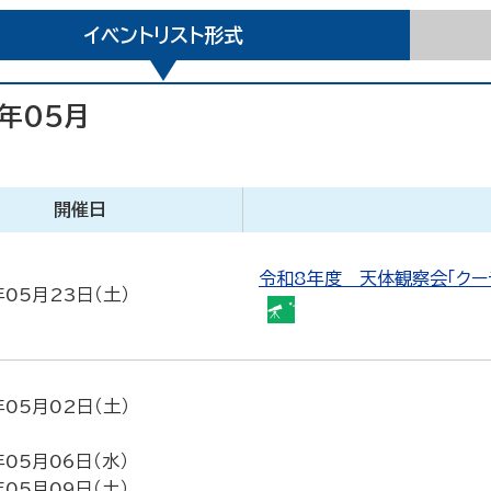
イベントリスト形式
6年05月
開催日
令和8年度 天体観察会「クー
年05月23日（土）
天
体
観
察
年05月02日（土）
会
年05月06日（水）
年05月09日（土）