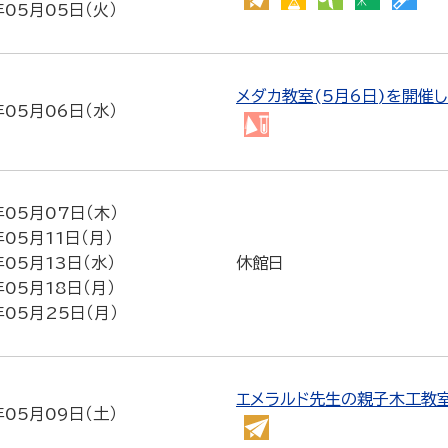
年05月05日（火）
ョ
ん
さ
ん
体
イ
ー
た
し
ぱ
観
エ
ん
い
く
察
ン
メダカ教室(5月6日)を開催
工
実
工
会
ス
年05月06日（水）
作
験
作
シ
工
教
教
教
ョ
作・
室
室
室
ー
実
験
年05月07日（木）
教
年05月11日（月）
室
年05月13日（水）
休館日
年05月18日（月）
年05月25日（月）
エメラルド先生の親子木工教室
年05月09日（土）
か