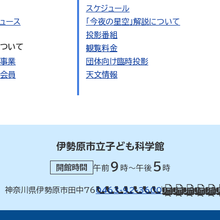
スケジュール
ュース
「今夜の星空」解説について
投影番組
ついて
観覧料金
事業
団体向け臨時投影
会員
天文情報
9
5
開館時間
午前
時～午後
時
42 神奈川県伊勢原市田中76
0463-92-3600
0463-92-35