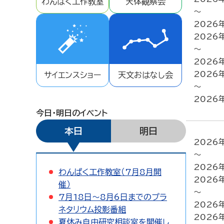
わんぱく工作教室
天体観察会
～
2026
2026
～
2026
2026
サイエンスショー
天文おはなし会
～
2026
今日・明日のイベント
本日
明日
2026
～
2026
わんぱく工作教室（7月8月開
2026
催）
～
7月18日～8月6日までのプラ
2026
ネタリウム投影番組
2026
夏休み自由研究相談室を開催し