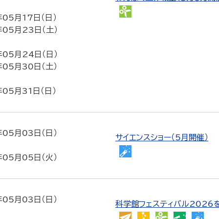
わ
年05月17日（日）
ん
年05月23日（土）
ぱ
く
年05月24日（日）
工
年05月30日（土）
作
教
年05月31日（日）
室
年05月03日（日）
サイエンスショー（5月開催）
サ
年05月05日（火）
イ
エ
ン
年05月03日（日）
ス
科学館フェスティバル2026
シ
か
や
わ
天
サ