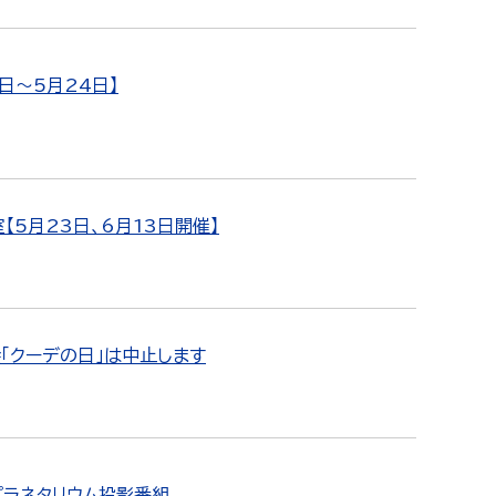
日～5月24日】
【5月23日、6月13日開催】
会「クーデの日」は中止します
プラネタリウム投影番組