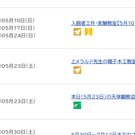
ん
た
ん
年05月10日（日）
入館者工作・実験教室【5月10
工
年05月17日（日）
作
か
や
年05月24日（日）
教
ん
さ
室
た
し
ん
い
エメラルド先生の親子木工教室
工
実
年05月23日（土）
作
験
か
教
教
ん
室
室
た
ん
本日（5月23日）の天体観察
工
年05月23日（土）
天
作
体
教
観
室
察
年05月30日（土）
5月30日～7月12日までの