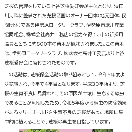
芝桜の管理をしている上谷芝桜愛好会が主体となり、渋田
川河畔に整備された芝桜区画のオーナー団体（地元団体、民
間団体）である伊勢原ロータリークラブ、伊勢原市歌川産業
協同組合、株式会社高井工務店の協力を得て、市の新採用
職員とともに約800本の苗木が植栽されました。この苗木
は、伊勢原ロータリークラブ、株式会社高井工務店より上谷
芝桜愛好会に寄付されたものです。
この活動は、芝桜保全活動の取り組みとして、令和5年度よ
り実施され、今年で4年目となります。平成30年頃より、芝
桜の生育不良に見舞われ、その原因が土壌に生息する線虫
であることが判明したため、令和5年度から線虫の防除効果
があるマリーゴールドを生育不良の芝桜があった場所に集
中的に植えることで、芝桜の再生を目指しています。