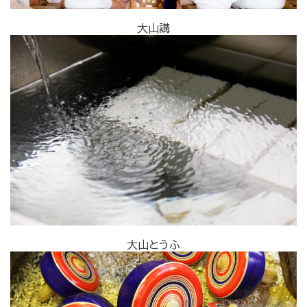
大山講
大山とうふ