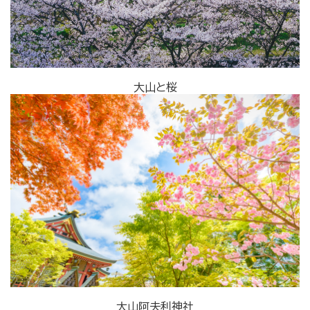
大山と桜
大山阿夫利神社