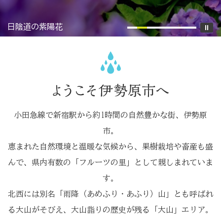
日陰道の紫陽花
串橋のひまわり
小田急線で新宿駅から約1時間の自然豊かな街、伊勢原
市。
恵まれた自然環境と温暖な気候から、果樹栽培や畜産も盛
んで、県内有数の「フルーツの里」として親しまれていま
す。
北西には別名「雨降（あめふり・あふり）山」とも呼ばれ
る大山がそびえ、大山詣りの歴史が残る「大山」エリア。