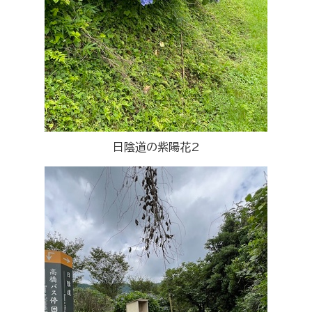
日陰道の紫陽花2