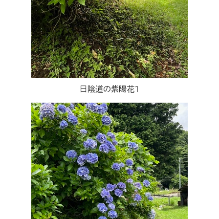
日陰道の紫陽花1