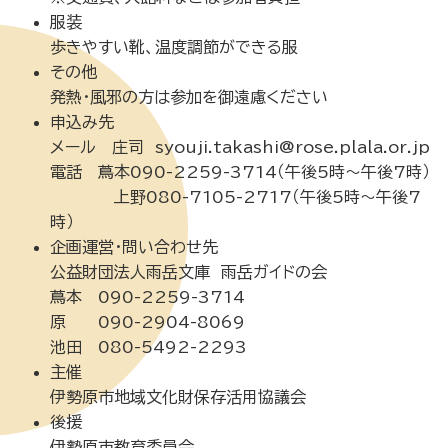
服装
歩きやすい靴、温度調節ができる服
その他
発熱・風邪の方は参加を御遠慮ください
申込み先
メール 庄司 syouji.takashi@rose.plala.or.jp
電話 蔦本090-2259-3714（午後5時～午後7時）
上野080-7105-2717（午後5時～午後7
時）
企画運営・問い合わせ先
公益財団法人雨岳文庫 雨岳ガイドの会
蔦本 090-2259-3714
原 090-2904-8069
池田 080-5492-2293
主催
伊勢原市地域文化財保存活用協議会
後援
伊勢原市教育委員会