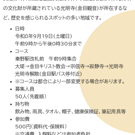
の文化財が所蔵されている光明寺(金目観音)が所在するな
ど、歴史を感じられるスポットの多い地域です。
日時
令和8年9月19日(土曜日)
午前9時から午後0時30分まで
コース
秦野駅改札前 午前9時集合
大堤→金目キリスト教会→宗信寺→寂静寺→光明寺
光明寺解散(金目駅バス停付近)
※コースは都合により一部変更する場合があります。
募集人員
50人（先着順）
持ち物
飲み物、雨具、タオル、帽子、健康保険証、筆記用具等
参加費
500円（資料代・保険料）
※交通費、入館料などは参加者負担