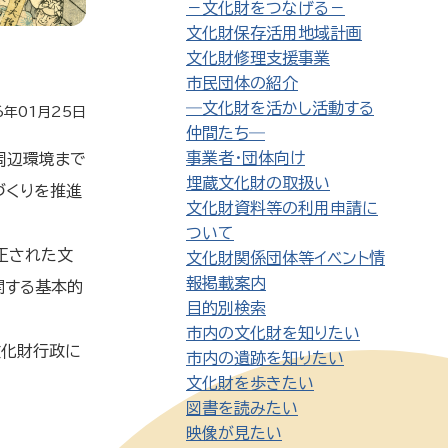
－文化財をつなげる－
文化財保存活用地域計画
文化財修理支援事業
市民団体の紹介
―文化財を活かし活動する
6年01月25日
仲間たち―
事業者・団体向け
周辺環境まで
埋蔵文化財の取扱い
づくりを推進
文化財資料等の利用申請に
ついて
正された文
文化財関係団体等イベント情
報掲載案内
関する基本的
目的別検索
市内の文化財を知りたい
文化財行政に
市内の遺跡を知りたい
文化財を歩きたい
図書を読みたい
映像が見たい