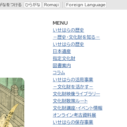
がなをつける
ひらがな
Romaji
Foreign Language
MENU
いせはらの歴史
－歴史・文化財を知る－
いせはらの歴史
日本遺産
指定文化財
図書案内
コラム
いせはらの活用事業
－文化財を活かす－
文化財映像ライブラリー
文化財散策ルート
文化財講座・イベント情報
オンライン考古資料展
いせはらの保存事業