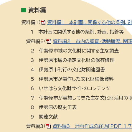
資料編
資料編1（
資料編1 本計画に関係する他の条例、計画
1 本計画に関係する他の条例、計画、指針等
資料編2（
資料編2 市内の調査・活動履歴、関連文
2 伊勢原市域の文化財に関する主な調査
3 伊勢原市域の指定文化財の保存修理
4 伊勢原市刊行の文化財関連図書
5 伊勢原市が製作した文化財映像資料
6 いせはら文化財サイトのコンテンツ
7 伊勢原市が実施してきた主な文化財活用の
8 伊勢原の歴史年表
9 関連文献
資料編3（
資料編3 計画作成の経過[PDF：1.7