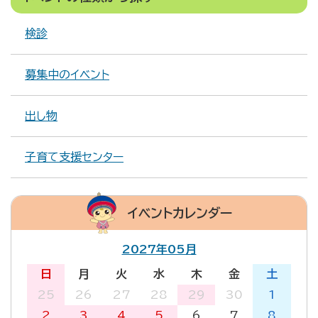
検診
募集中のイベント
出し物
子育て支援センター
イベントカレンダー
2027年05月
日
月
火
水
木
金
土
25
26
27
28
29
30
1
2
3
4
5
6
7
8