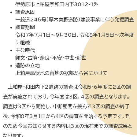
伊勢原市上粕屋字和田内下3012-1外
調査原因
一般道246号（厚木秦野道路）建設事業に伴う発掘調査
調査期間
令和7年7月1日～9月30日、令和8年1月5日～次年度
に継続
主な時代
縄文・古墳・奈良・平安・中世・近世
遺跡の立地
上粕屋扇状地の台地の裾部から谷にかけて
上粕屋・和田内下2遺跡の調査は令和5・6年度に2区の調
査が実施されており、今年度は3区、4区の調査となります。
調査は3区から開始し、中断期間を挟んで3区の調査の終了
後、令和8年3月1日から4区の調査を開始する予定です。そ
のため今回お知らせする内容は3区の現在までの調査成果と
なります。