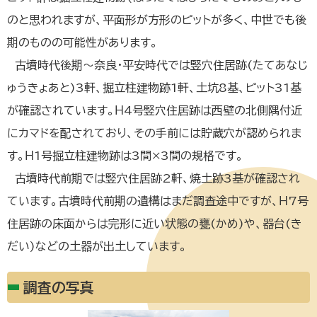
のと思われますが、平面形が方形のピットが多く、中世でも後
期のものの可能性があります。
古墳時代後期～奈良・平安時代では竪穴住居跡(たてあなじ
ゅうきょあと)3軒、掘立柱建物跡1軒、土坑8基、ピット31基
が確認されています。Ｈ4号竪穴住居跡は西壁の北側隅付近
にカマドを配されており、その手前には貯蔵穴が認められま
す。Ｈ1号掘立柱建物跡は3間×3間の規格です。
古墳時代前期では竪穴住居跡2軒、焼土跡3基が確認され
ています。古墳時代前期の遺構はまだ調査途中ですが、Ｈ7号
住居跡の床面からは完形に近い状態の甕(かめ)や、器台(き
だい)などの土器が出土しています。
調査の写真