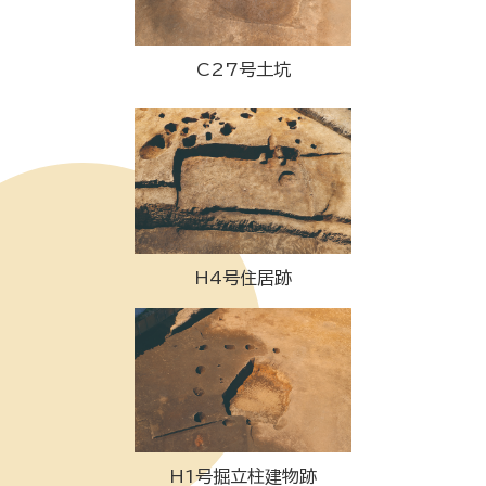
C27号土坑
H4号住居跡
H1号掘立柱建物跡