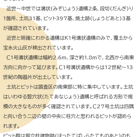
近世～中世では溝状(みぞじょう)遺構2条、段切(だんぎ)り
1箇所、土坑31基、ピット397基、焼土跡(しょうどあと)3基
が確認されています。
近世と明確にわかる遺構はＫ1号溝状遺構のみで、覆土から
宝永火山灰が検出されています。
Ｃ1号溝状遺構は幅約2.6ｍ、深さ約1.8ｍで、北西から南東
方向に向かって延びます。Ｃ1号溝状遺構からは12世紀～13
世紀の陶器片が出土しています。
土坑とピットは調査区の南東部に特に集中しています。土坑
はいわゆる竪穴状(たてあなじょう)遺構と呼ばれる方形で規
模の大きなものが多く確認されています。Ｃ27号土坑は四隅
と向い合う二辺の壁の中央に柱穴と思われるピットが認めら
れます。
ピット群は掘立柱建物跡(ほったてばしらたてものあと)のも