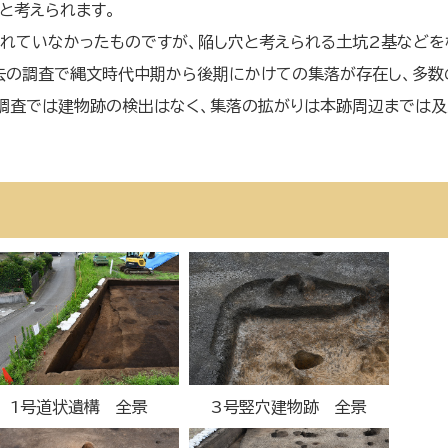
と考えられます。
れていなかったものですが、陥し穴と考えられる土坑2基などを
去の調査で縄文時代中期から後期にかけての集落が存在し、多数
調査では建物跡の検出はなく、集落の拡がりは本跡周辺までは
1号道状遺構 全景
3号竪穴建物跡 全景