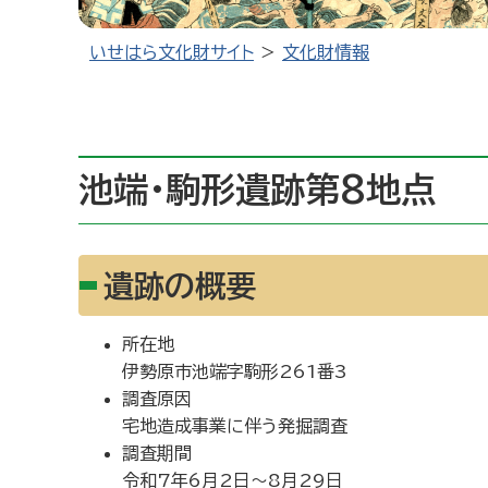
いせはら文化財サイト
文化財情報
池端・駒形遺跡第8地点
遺跡の概要
所在地
伊勢原市池端字駒形261番3
調査原因
宅地造成事業に伴う発掘調査
調査期間
令和7年6月2日～8月29日