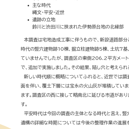
主な時代
縄文・平安・近世
遺跡の立地
鈴川と渋田川に挟まれた伊勢原台地の北縁部
本調査は宅地造成工事に伴うもので、新設道路部分と
時代の竪穴建物跡10棟、掘立柱建物跡5棟、土坑7
ていませんでしたが、調査区の東側206.2平方メ
で、追加で実施しました。その結果、陥し穴と考えられ
新しい時代順に概略についてふれると、近世では調
面を伴い、覆土下層には宝永の火山灰が堆積していま
ます。調査区の西に接して略南北に延びる市道があり
す。
平安時代は今回の調査の主体となる時代と言え、竪
遺構の詳細な時期については今後の整理作業の進展