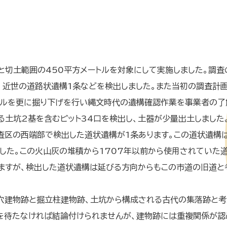
切土範囲の450平方メートルを対象にして実施しました。調査
基、近世の道路状遺構1条などを検出しました。また当初の調査計
ートルを更に掘り下げを行い縄文時代の遺構確認作業を事業者の
る土坑2基を含むピット34口を検出し、土器が少量出土しました
査区の西端部で検出した道状遺構が1条あります。この道状遺構
した。この火山灰の堆積から1707年以前から使用されていた
ますが、検出した道状遺構は延びる方向からもこの市道の旧道と
穴建物跡と掘立柱建物跡、土坑から構成される古代の集落跡と考
を待たなければ結論付けられませんが、建物跡には重複関係が認