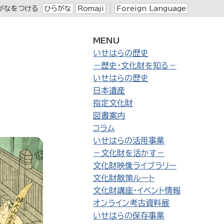
がなをつける
ひらがな
Romaji
Foreign Language
MENU
いせはらの歴史
－歴史・文化財を知る－
いせはらの歴史
日本遺産
指定文化財
図書案内
コラム
いせはらの活用事業
－文化財を活かす－
文化財映像ライブラリー
文化財散策ルート
文化財講座・イベント情報
オンライン考古資料展
いせはらの保存事業