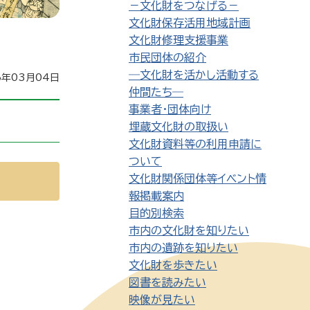
－文化財をつなげる－
文化財保存活用地域計画
文化財修理支援事業
市民団体の紹介
―文化財を活かし活動する
6年03月04日
仲間たち―
事業者・団体向け
埋蔵文化財の取扱い
文化財資料等の利用申請に
ついて
文化財関係団体等イベント情
報掲載案内
目的別検索
市内の文化財を知りたい
市内の遺跡を知りたい
文化財を歩きたい
図書を読みたい
映像が見たい