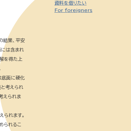
資料を借りたい
For foreigners
の結果、平安
画には含まれ
了解を得た上
。
は底面に硬化
道と考えられ
考えられま
えられます。
められるこ