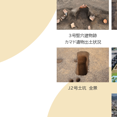
3号竪穴建物跡
カマド遺物出土状況
J2号土坑 全景