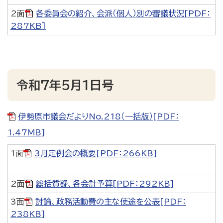
2面
各委員会の紹介、会派（個人）別の審議状況[PDF：
287KB]
令和7年5月1日号
伊勢原市議会だよりNo.218（一括版）[PDF：
1.47MB]
1面
3月定例会の概要[PDF：266KB]
2面
総括質疑、各会計予算[PDF：292KB]
3面
討論、政務活動費の主な使途を公表[PDF：
238KB]