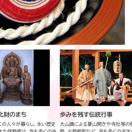
化財のまち
歩みを残す伝統行事
くの人々が暮らし、永い歴史
大山講による夏山開きや寺社等の
きた伊勢原は、今も多くの史
祭、火祭薪能など、今も多くの古き