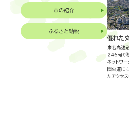
市の紹介
ふるさと納税
優れた
東名高速
246号が
ネットワ
圏央道に
たアクセス