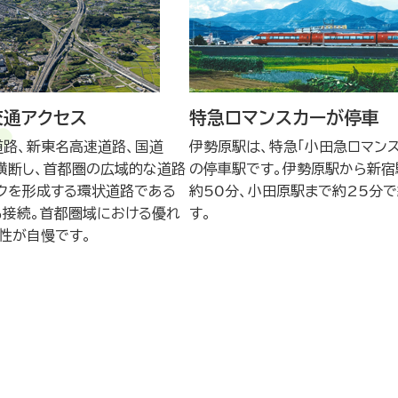
交通アクセス
特急ロマンスカーが停車
道路、新東名高速道路、国道
伊勢原駅は、特急「小田急ロマンス
横断し、首都圏の広域的な道路
の停車駅です。伊勢原駅から新宿
ークを形成する環状道路である
約50分、小田原駅まで約25分
も接続。首都圏域における優れ
す。
性が自慢です。