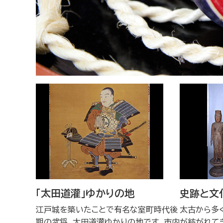
「太田道灌」ゆかりの地
史跡と文
江戸城を築いたことで有名な室町時代後
太古から多
期の武将、太田道灌ゆかりの地です。市内
が紡がれて