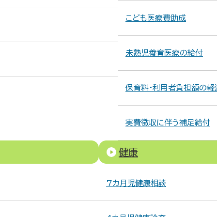
こども医療費助成
未熟児養育医療の給付
保育料・利用者負担額の軽
実費徴収に伴う補足給付
健康
7カ月児健康相談