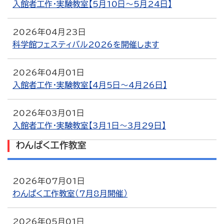
入館者工作・実験教室【5月10日～5月24日】
2026年04月23日
科学館フェスティバル2026を開催します
2026年04月01日
入館者工作・実験教室【4月5日～4月26日】
2026年03月01日
入館者工作・実験教室【3月1日～3月29日】
わんぱく工作教室
2026年07月01日
わんぱく工作教室（7月8月開催）
2026年05月01日