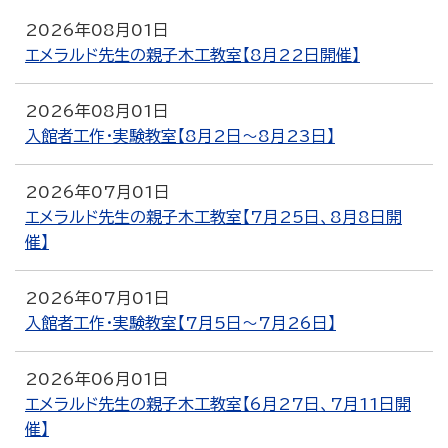
2026年08月01日
エメラルド先生の親子木工教室【8月22日開催】
2026年08月01日
入館者工作・実験教室【8月2日～8月23日】
2026年07月01日
エメラルド先生の親子木工教室【7月25日、8月8日開
催】
2026年07月01日
入館者工作・実験教室【7月5日～7月26日】
2026年06月01日
エメラルド先生の親子木工教室【6月27日、7月11日開
催】