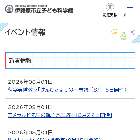
閲覧支援
メニュー
イベント情報
新着情報
2026年08月01日
科学実験教室「けんびきょうの不思議」（8月18日開催）
2026年08月01日
エメラルド先生の親子木工教室【8月22日開催】
2026年08月01日