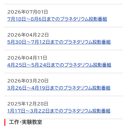
2026年07月01日
7月18日～8月6日までのプラネタリウム投影番組
2026年04月22日
5月30日～7月12日までのプラネタリウム投影番組
2026年04月11日
4月25日～5月24日までのプラネタリウム投影番組
2026年03月20日
3月26日～4月19日までのプラネタリウム投影番組
2025年12月28日
1月17日～3月22日までのプラネタリウム投影番組
工作・実験教室