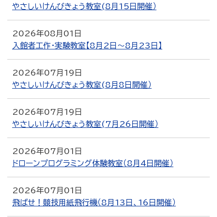
やさしいけんびきょう教室(8月15日開催）
2026年08月01日
入館者工作・実験教室【8月2日～8月23日】
2026年07月19日
やさしいけんびきょう教室(8月8日開催）
2026年07月19日
やさしいけんびきょう教室(7月26日開催）
2026年07月01日
ドローンプログラミング体験教室（8月4日開催）
2026年07月01日
飛ばせ！競技用紙飛行機（8月13日、16日開催）