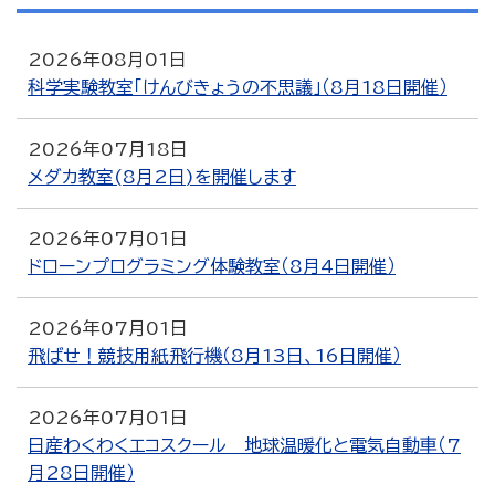
2026年08月01日
科学実験教室「けんびきょうの不思議」（8月18日開催）
2026年07月18日
メダカ教室(8月2日)を開催します
2026年07月01日
ドローンプログラミング体験教室（8月4日開催）
2026年07月01日
飛ばせ！競技用紙飛行機（8月13日、16日開催）
2026年07月01日
日産わくわくエコスクール 地球温暖化と電気自動車（7
月28日開催）