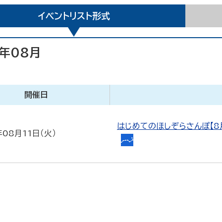
イベントリスト形式
6年08月
開催日
はじめてのほしぞらさんぽ【8
年08月11日（火）
天
文
お
は
な
し
会