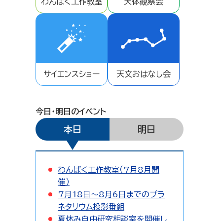
わんぱく工作教室
天体観察会
サイエンスショー
天文おはなし会
今日・明日のイベント
本日
明日
わんぱく工作教室（7月8月開
催）
7月18日～8月6日までのプラ
ネタリウム投影番組
夏休み自由研究相談室を開催し