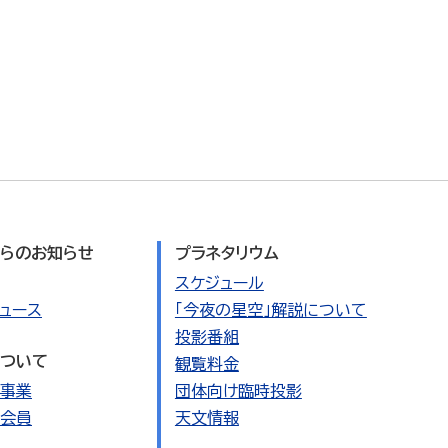
らのお知らせ
プラネタリウム
スケジュール
ュース
「今夜の星空」解説について
投影番組
ついて
観覧料金
事業
団体向け臨時投影
会員
天文情報