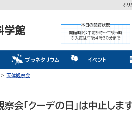
ふり
本日の開館状況
開館時間：午前9時～午後5時
※入館は午後4時30分まで
プラネタリウム
イベント
天体観察会
観察会「クーデの日」は中止しま