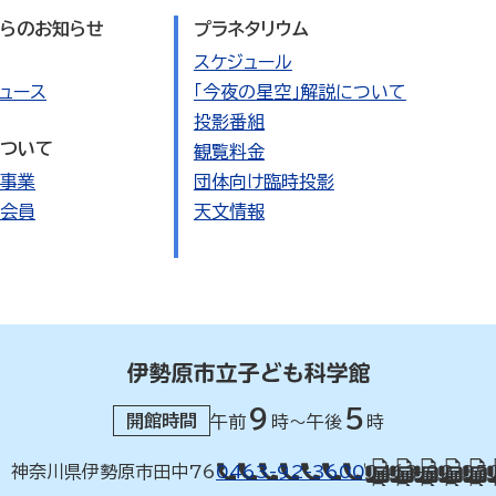
らのお知らせ
プラネタリウム
スケジュール
ュース
「今夜の星空」解説について
投影番組
ついて
観覧料金
事業
団体向け臨時投影
会員
天文情報
9
5
開館時間
午前
時～午後
時
42 神奈川県伊勢原市田中76
0463-92-3600
0463-92-35