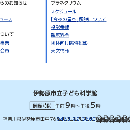
らのお知らせ
プラネタリウム
スケジュール
ュース
「今夜の星空」解説について
投影番組
ついて
観覧料金
事業
団体向け臨時投影
会員
天文情報
9
5
開館時間
午前
時～午後
時
42 神奈川県伊勢原市田中76
0463-92-3600
0463-92-35