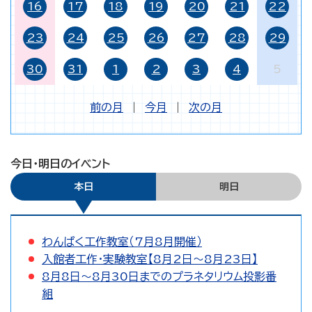
16
17
18
19
20
21
22
23
24
25
26
27
28
29
30
31
1
2
3
4
5
前の月
|
今月
|
次の月
今日・明日のイベント
本日
明日
わんぱく工作教室（7月8月開催）
入館者工作・実験教室【8月2日～8月23日】
8月8日～8月30日までのプラネタリウム投影番
組