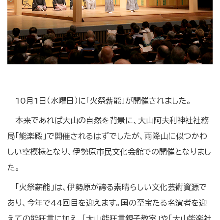
10月1日（水曜日）に「火祭薪能」が開催されました。
本来であれば大山の自然を背景に、大山阿夫利神社社務
局「能楽殿」で開催されるはずでしたが、雨降山に似つかわ
しい空模様となり、伊勢原市民文化会館での開催となりまし
た。
「火祭薪能」は、伊勢原が誇る素晴らしい文化芸術資源で
あり、今年で44回目を迎えます。国の至宝たる名演者を迎
えての能狂言に加え、「大山能狂言親子教室」や「大山能楽社