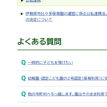
公私連携
伊勢原市比々多保育園の運営に係る公私連携法
の決定について
よくある質問
一時的に子どもを預けたい
幼稚園・認定こども園の2号認定（保育利用）に
他の市町村へ引っ越します。園はそのまま利用