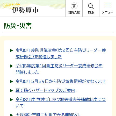
閲覧支援
検索
メニュー
防災・災害
令和8年度防災講演会（第2回自主防災リーダー養
成研修会）を開催しました
令和8年度第1回自主防災リーダー養成研修会を
開催しました
令和8年5月29日から防災気象情報が変わります
耳で聴くハザードマップのご案内
令和８年度 危険ブロック塀等撤去等補助制度につ
いて
大規模災害時に利用できる無料Wi-