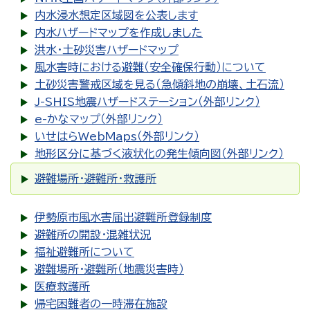
内水浸水想定区域図を公表します
内水ハザードマップを作成しました
洪水・土砂災害ハザードマップ
風水害時における避難（安全確保行動）について
土砂災害警戒区域を見る（急傾斜地の崩壊、土石流）
J-SHIS地震ハザードステーション（外部リンク）
e-かなマップ（外部リンク）
いせはらWebMaps（外部リンク）
地形区分に基づく液状化の発生傾向図（外部リンク）
避難場所・避難所・救護所
伊勢原市風水害届出避難所登録制度
避難所の開設・混雑状況
福祉避難所について
避難場所・避難所（地震災害時）
医療救護所
帰宅困難者の一時滞在施設