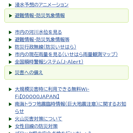
浸水予想のアニメーション
避難情報・防災気象情報
市内の河川水位を見る
避難情報・防災気象情報等
防災行政無線（防災いせはら）
市内の現在雨量を見る（いせはら雨量観測マップ）
全国瞬時警報システム（J-Alert）
災害への備え
大規模災害時に利用できる無料Wi-
Fi【00000JAPAN】
南海トラフ地震臨時情報（巨大地震注意）に関するお知
らせ
火山災害対策について
女性目線の防災対策