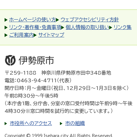
ホームページの使い方
ウェブアクセシビリティ方針
リンク・著作権・免責事項
個人情報の取り扱い
リンク集
ご利用案内
サイトマップ
〒259-1188 神奈川県伊勢原市田中348番地
電話：0463-94-4711（代表）
開庁日時：月～金曜日（祝日、12月29日～1月3日を除く）
午前8時30分～午後5時
（本庁舎1階、分庁舎、分室の窓口受付時間は午前9時～午後
4時30分※窓口時間を試行的に変更しています。）
市役所へのアクセス
市の組織
Copyright © 1999 Isehara city All Rights Reserved.