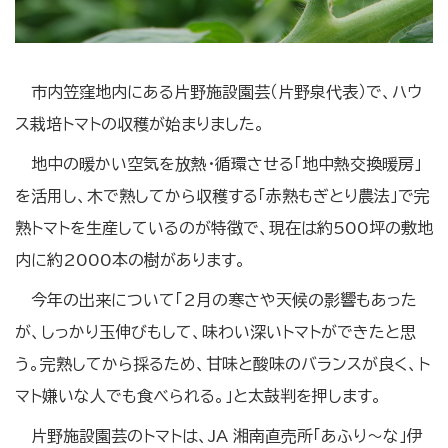
市内笠窪地内にある片野施設園芸（片野泉代表）で、ハウ
ス栽培トマトの収穫が始まりました。
地中の暖かい空気を放熱・循環させる「地中熱交換暖房」
を活用し、木で熟してから収穫する「赤熟もぎとり農法」で完
熟トマトを生産しているのが特徴で、現在は約500坪の敷地
内に約2000本の樹があります。
今年の出来について「2月の寒さや天候の影響もあった
が、しっかり玉伸びもして、味わい深いトマトができたと思
う。完熟してから採るため、甘味と酸味のバランスが良く、ト
マト嫌いな人でも食べられる。」と太鼓判を押します。
片野施設園芸のトマトは、JA 湘南直売所「あふり～な」伊