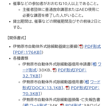
催事などの参加者がおおむね10人以上であること。
主催者団体に普通救命講習またはAED使用に
必要な講習を修了した人がいること。
貸出期間は、催事などの開催期間及びその前後2日と
する。
【関係書式】
伊勢原市自動体外式除細動器貸出要綱（
PDF形式
[PDF：176KB]
)
各種書類
伊勢原市自動体外式除細動器借用申請書（
ワ
ード形式
：38KB、
PDF形式[PDF：
32.7KB]
）
伊勢原市自動体外式除細動器借用書（
ワード
形式[DOCX：13.1KB]
、
PDF形式[PDF：
70.3KB]
）
伊勢原市自動体外式除細動器損傷・亡失報告書
（
ワード形式
：34K、
PDF形式
：3キロバイ