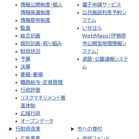
情報公開制度・個人
電子申請サービス
情報保護制度
公共施設利用予約シ
情報提供制度
ステム
監査
いせはら
総合計画
WebMaps（伊勢原
個別計画・取り組み
市公開型地理情報シ
財政状況
ステム）
予算
道路・公園通報システ
決算
ム
要綱・要領
職員給与・定員管理
行政評価
リスクマネジメント推
進体制
広域行政
オープンデータ
行財政改革
市への寄付
広告事業
市民ファンド