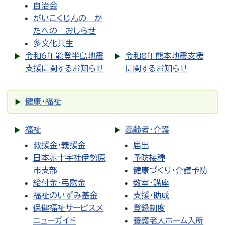
自治会
がいこくじんの か
たへの おしらせ
多文化共生
令和6年能登半島地震
令和8年熊本地震支援
支援に関するお知らせ
に関するお知らせ
健康・福祉
福祉
高齢者・介護
救援金・義援金
届出
日本赤十字社伊勢原
予防接種
市支部
健康づくり・介護予防
給付金・弔慰金
教室・講座
福祉のいずみ基金
支援・助成
保健福祉サービスメ
登録制度
ニューガイド
養護老人ホーム入所