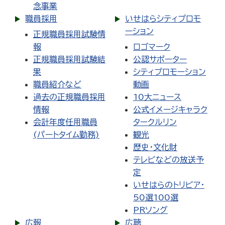
念事業
職員採用
いせはらシティプロモ
ーション
正規職員採用試験情
報
ロゴマーク
正規職員採用試験結
公認サポーター
果
シティプロモーション
職員紹介など
動画
過去の正規職員採用
10大ニュース
情報
公式イメージキャラク
会計年度任用職員
タークルリン
(パートタイム勤務)
観光
歴史・文化財
テレビなどの放送予
定
いせはらのトリビア・
50選100選
PRソング
広報
広聴