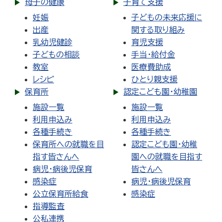
母子の健康
子育て支援
妊娠
子どもの未来応援に
出産
関する取り組み
乳幼児健診
育児支援
子どもの相談
手当・給付金
教室
医療費助成
レシピ
ひとり親支援
保育所
認定こども園・幼稚園
施設一覧
施設一覧
利用申込み
利用申込み
各種手続き
各種手続き
保育所への就職を目
認定こども園・幼稚
指す皆さんへ
園への就職を目指す
病児・病後児保育
皆さんへ
感染症
病児・病後児保育
公立保育所給食
感染症
指導監査
公私連携