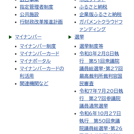
指定管理者制度
ふるさと納税
公共施設
企業版ふるさと納税
行財政改革推進計画
ガバメントクラウドフ
ァンディング
マイナンバー
選挙
マイナンバー制度
選挙制度等
マイナンバーカード
令和8年2月8日執
マイナポータル
行 第51回衆議院
マイナンバーカードの
議員総選挙・第27回
利活用
最高裁判所裁判官国
関連機関など
民審査
令和7年7月20日執
行 第27回参議院
議員通常選挙
令和6年10月27日
執行 第50回衆議
院議員総選挙・第26