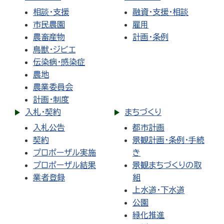
相談・支援
融資・支援・相談
市民農園
雇用
農畜産物
計画・条例
鳥獣・ジビエ
伝染病・感染症
農地
農業委員会
計画・制度
入札・契約
まちづくり
入札公告
都市計画
契約
景観計画・条例・手続
プロポーザル実施
き
プロポーザル結果
景観まちづくりの取
業者登録
組
上水道・下水道
公園
緑化推進