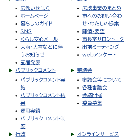
広報いせはら
広聴事業のまとめ
ホームページ
市へのお問い合わ
暮らしのガイド
せ・わたしの提案
SNS
陳情・要望
くらし安心メール
市長室サロントーク
大雨・大雪などに伴
出前ミーティング
うお知らせ
webアンケート
記者発表
パブリックコメント
審議会
パブリックコメント実
審議会等について
施
各種審議会
パブリックコメント結
会議開催
果
委員募集
運用実績
パブリックコメント制
度
行政
オンラインサービス