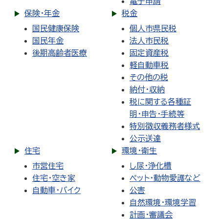
電子申請
保険・年金
税金
国民健康保険
個人市県民税
国民年金
法人市民税
後期高齢者医療
固定資産税
軽自動車税
その他の税
納付・収納
税に関する各種証
明・申告・手続等
特別徴収義務者様式
公示送達
住宅
環境・衛生
市営住宅
し尿・浄化槽
住宅・空き家
ペット・動物愛護など
自動車・バイク
公害
自然環境・環境学習
計画・審議会