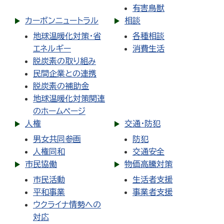
有害鳥獣
カーボンニュートラル
相談
地球温暖化対策・省
各種相談
エネルギー
消費生活
脱炭素の取り組み
民間企業との連携
脱炭素の補助金
地球温暖化対策関連
のホームページ
人権
交通・防犯
男女共同参画
防犯
人権同和
交通安全
市民協働
物価高騰対策
市民活動
生活者支援
平和事業
事業者支援
ウクライナ情勢への
対応