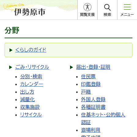
閲覧支援
検索
メニュー
分野
くらしのガイド
ごみ・リサイクル
届出・登録・証明
分別・検索
住民票
カレンダー
印鑑登録
出し方
戸籍
減量化
外国人登録
収集施設
各種証明書
リサイクル
住基ネット・公的個人
認証
斎場利用