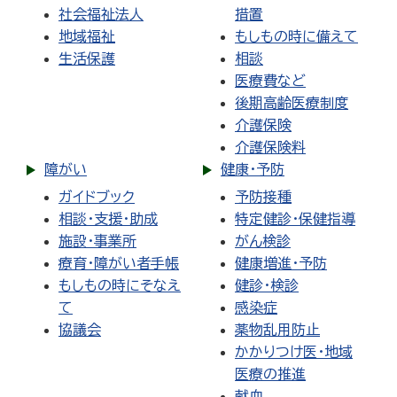
社会福祉法人
措置
地域福祉
もしもの時に備えて
生活保護
相談
医療費など
後期高齢医療制度
介護保険
介護保険料
障がい
健康・予防
ガイドブック
予防接種
相談・支援・助成
特定健診・保健指導
施設・事業所
がん検診
療育・障がい者手帳
健康増進・予防
もしもの時にそなえ
健診・検診
て
感染症
協議会
薬物乱用防止
かかりつけ医・地域
医療の推進
献血