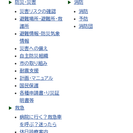
防災・災害
消防
災害リスクの確認
消防
避難場所・避難所・救
予防
護所
消防団
避難情報・防災気象
情報
災害への備え
自主防災組織
市の取り組み
耐震支援
計画・マニュアル
国民保護
各種申請書・り災証
明書等
救急
病院に行く？救急車
を呼ぶ？迷ったら
休日診療案内