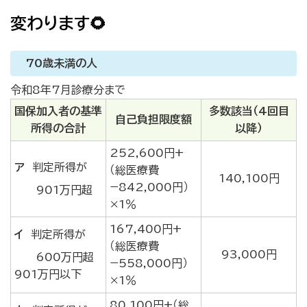
変わります
🌻
70歳未満の人
令和8年7月診療分まで
国保加入者の基準
多数該当（4回目
自己負担限度額
所得の合計
以降）
252,600円+
ア
判定所得が
（総医療費
140,100円
−842,000円）
901万円超
×1％
167,400円+
イ
判定所得が
（総医療費
93,000円
600万円超
−558,000円）
901万円以下
×1％
80,100円+（総