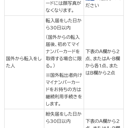
ードには顔写真が
ださい
なくなります。
転入届をした日か
ら30日以内
（国外からの転入
届後、初めてマイ
ナンバーカードを
下表のＡ欄から2
国外から転入をし
取得する場合に限
点、またはＡ・Ｂ欄
た人
る。）
から各1点、また
はＢ欄から2点
※国外転出者向け
マイナンバーカー
ドをお持ちの方は
継続利用手続きを
します。
紛失届をした日か
ら30日以内
下表のＡ欄から2