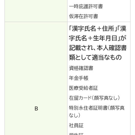
一時庇護許可書
仮滞在許可書
「漢字氏名＋住所」「漢
字氏名＋生年月日」が
記載され、本人確認書
類として適当なもの
資格確認書
年金手帳
医療受給者証
在留カード（顔写真なし）
特別永住者証明書（顔写真
Ｂ
なし）
社員証