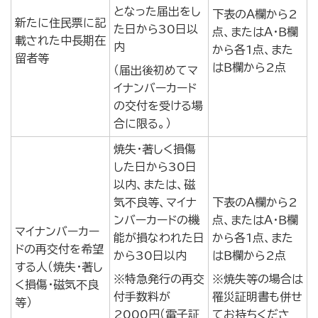
となった届出をし
下表のＡ欄から2
新たに住民票に記
た日から30日以
点、またはＡ・Ｂ欄
載された中長期在
内
から各1点、また
留者等
はＢ欄から2点
（届出後初めてマ
イナンバーカード
の交付を受ける場
合に限る。）
焼失・著しく損傷
した日から30日
以内、または、磁
気不良等、マイナ
下表のＡ欄から2
ンバーカードの機
点、またはＡ・Ｂ欄
マイナンバーカー
能が損なわれた日
から各1点、また
ドの再交付を希望
から30日以内
はＢ欄から2点
する人（焼失・著し
※特急発行の再交
※焼失等の場合は
く損傷・磁気不良
付手数料が
罹災証明書も併せ
等）
2000円（電子証
てお持ちくださ