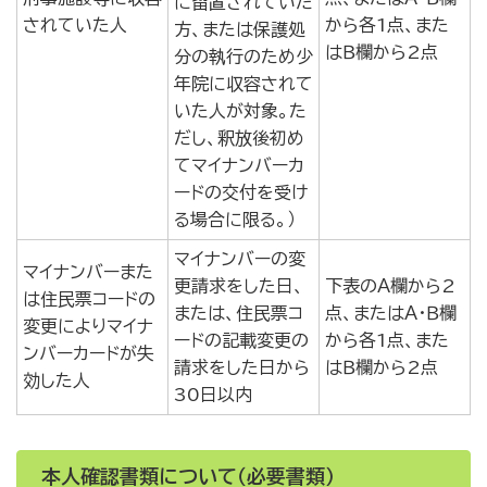
に留置されていた
されていた人
から各1点、また
方、または保護処
はＢ欄から2点
分の執行のため少
年院に収容されて
いた人が対象。た
だし、釈放後初め
てマイナンバーカ
ードの交付を受け
る場合に限る。）
マイナンバーの変
マイナンバーまた
更請求をした日、
下表のＡ欄から2
は住民票コードの
または、住民票コ
点、またはＡ・Ｂ欄
変更によりマイナ
ードの記載変更の
から各1点、また
ンバーカードが失
請求をした日から
はＢ欄から2点
効した人
30日以内
本人確認書類について（必要書類）