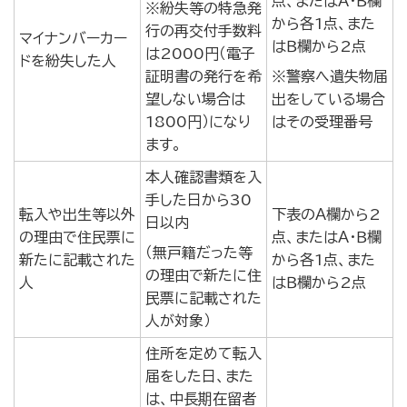
点、またはＡ・Ｂ欄
※紛失等の特急発
から各1点、また
行の再交付手数料
マイナンバーカー
はＢ欄から2点
は2000円（電子
ドを紛失した人
証明書の発行を希
※警察へ遺失物届
望しない場合は
出をしている場合
1800円）になり
はその受理番号
ます。
本人確認書類を入
手した日から30
転入や出生等以外
下表のＡ欄から2
日以内
の理由で住民票に
点、またはＡ・Ｂ欄
（無戸籍だった等
新たに記載された
から各1点、また
の理由で新たに住
人
はＢ欄から2点
民票に記載された
人が対象）
住所を定めて転入
届をした日、また
は、中長期在留者