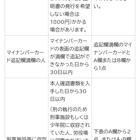
明書の発行を希望
い。
しない場合は
1800円）かかる
場合があります。
マイナンバーカー
追記欄満欄のマイ
ドの表面の追記欄
マイナンバーカー
ナンバーカードと
が満欄で追記がで
ド追記欄満欄の人
A欄またはB欄か
きなかった日から
ら1点
30日以内
本人確認書類を入
手した日から30
日以内
（刑の執行のため
刑事施設もしくは
少年院に収容され
下表のＡ欄から2
ていた人、労役場
刑事施設等に収容
点、またはＡ・Ｂ欄