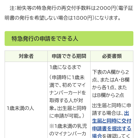
注：紛失等の特急発行の再交付手数料は2000円（電子証
明書の発行を希望しない場合は1800円）になります。
特急発行の申請をできる人
対象者
申請できる期間
必要書類
1歳になるまで
下表のＡ欄から2
（申請時に1歳未
点、またはＡ・Ｂ欄
満で、初めてマイ
から各1点、また
ナンバーカードを
はＢ欄から2点
取得する人が対
出生届と同時に申
1歳未満の人
象。出生届と同時
請する場合は、
出
に申請が可能。）
生届と同時に交付
※1歳未満の乳児
申請書を提出する
のマイナンバーカ
場合
を確認してく