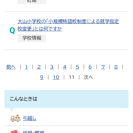
妊娠
大山小学校の「小規模特認校制度による就学指定
校変更」とは何ですか
学校情報
前へ
|
1
|
2
|
3
|
4
|
5
|
6
|
7
|
8
|
9
|
10
|
11
|
次へ
こんなときは
引越し