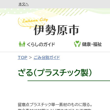
本文へ
健康・福祉
くらしのガイド
TOP
ごみ分別ガイド
ざる（プラスチック製）
留意点
プラスチック単一素材のものに限る。