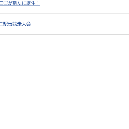
会ロゴが新たに誕生！
ミニ駅伝競走大会