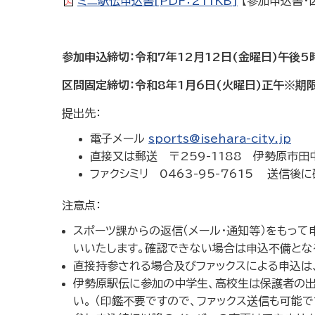
ミニ駅伝申込書[PDF：211KB]
【参加申込書・
参加申込締切：令和7年12月12日(金曜日)午後5
区間固定締切：令和8年1月6日(火曜日)正午※期
提出先：
電子メール
sports@isehara-city.jp
[件
直接又は郵送 〒259-1188 伊勢原市
ファクシミリ 0463-95-7615 送信後
注意点：
スポーツ課からの返信（メール・通知等）をもっ
いいたします。確認できない場合は申込不備とな
直接持参される場合及びファックスによる申込は
伊勢原駅伝に参加の中学生、高校生は保護者の出
い。 （印鑑不要ですので、ファックス送信も可能で