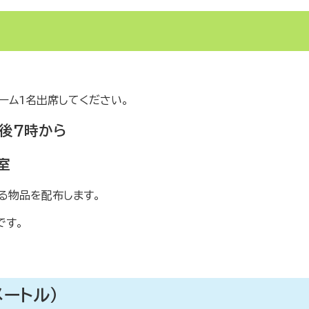
ーム1名出席してください。
午後7時から
室
する物品を配布します。
です。
メートル）