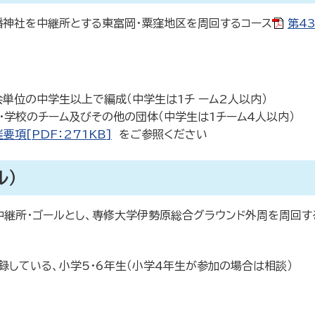
幡神社を中継所とする東富岡・粟窪地区を周回するコース
第4
単位の中学生以上で編成（中学生は1チ ーム2人以内）
・学校のチーム及びその他の団体（中学生は1チーム4人以内）
項[PDF：271KB]
をご参照ください
ル）
中継所・ゴールとし、専修大学伊勢原総合グラウンド外周を周回す
している、小学5・6年生（小学4年生が参加の場合は相談）