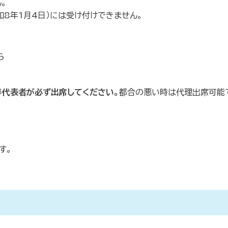
。
和8年1月4日）には受け付けできません。
ら
等代表者が必ず出席してください。
都合の悪い時は代理出席可
す。