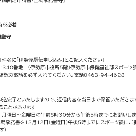
区間固定申請書・出場承諾書等】
時※必着
限厳守
名に「伊勢原駅伝申し込み」とご記入ください]
田中348番地 （伊勢原市役所5階）伊勢原市保健福祉部スポーツ
に確認の電話を必ず入れてください。電話0463-94-4628
て申込完了といたしますので、返信内容を当日まで保管いただきま
ることがあります。
、月曜日～金曜日の午前8時30分から午後5時までにお願いしま
場承諾書を12月12日（金曜日）午後5時までにスポーツ課にご
す）