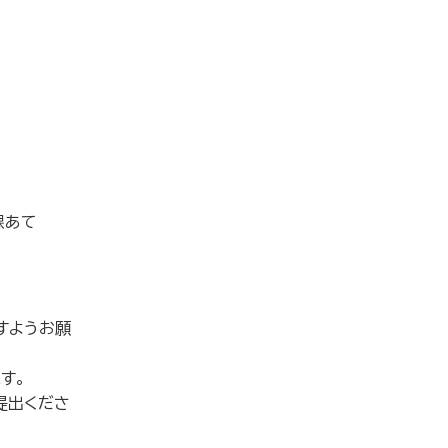
課あて
すようお願
す。
提出くださ