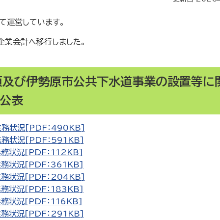
て運営しています。
企業会計へ移行しました。
項及び伊勢原市公共下水道事業の設置等に
公表
状況[PDF：490KB]
況[PDF：591KB]
況[PDF：112KB]
況[PDF：361KB]
状況[PDF：204KB]
況[PDF：183KB]
況[PDF：116KB]
況[PDF：291KB]