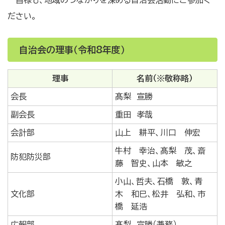
ださい。
自治会の理事（令和8年度）
理事
名前（※敬称略）
会長
髙梨 宣勝
副会長
重田 孝哉
会計部
山上 耕平、川口 伸宏
牛村 幸治、髙梨 茂、斎
防犯防災部
藤 智史、山本 敏之
小山、哲夫、石橋 敦、青
文化部
木 和巳、松井 弘和、市
橋 延浩
広報部
髙梨 宣勝（兼務）