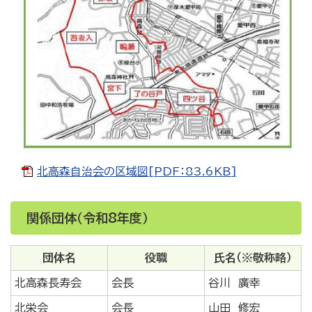
北高森自治会の区域図[PDF：83.6KB]
関係団体（令和8年度）
団体名
役職
氏名（※敬称略）
北高森長寿会
会長
谷川 廣幸
北栄会
会長
山田 修宏