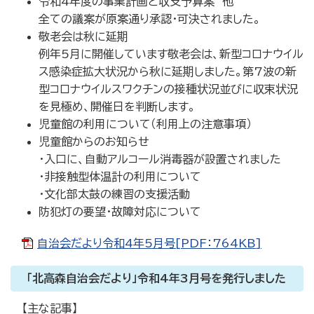
令和4年度の事業計画と収支予算案 他
全ての議案が原案通り承認・可決されました。
敬老会は秋に延期
例年5月に開催しています敬老会は、新型コロナウイル
ス感染症拡大状況から秋に延期しました。第7波の新
型コロナウイルスワクチンの接種状況並びに収束状況
を見極め、開催日を判断します。
児童館の利用について（利用上の注意事項）
児童館からのお知らせ
・入口に、自動アルコール消毒器が設置されました
・非接触型体温計の利用について
・文化部太鼓の練習の支援活動
防犯灯の要望・故障対応について
自治会だより令和4年5月号[PDF：764KB]
「北高森自治会だより」令和4年3月号を発行しました
【主な記事】