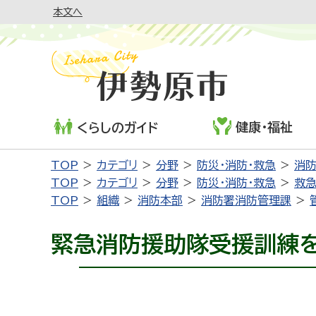
本文へ
健康・福祉
くらしのガイド
TOP
カテゴリ
分野
防災・消防・救急
消
TOP
カテゴリ
分野
防災・消防・救急
救
TOP
組織
消防本部
消防署消防管理課
緊急消防援助隊受援訓練