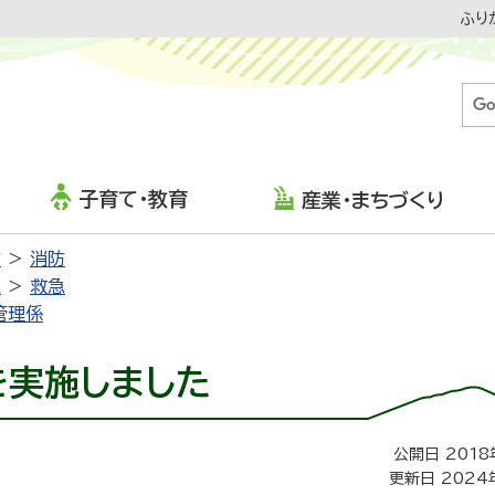
ふり
子育て・教育
産業・まちづくり
防
消防
急
救急
管理係
を実施しました
公開日 2018
更新日 2024