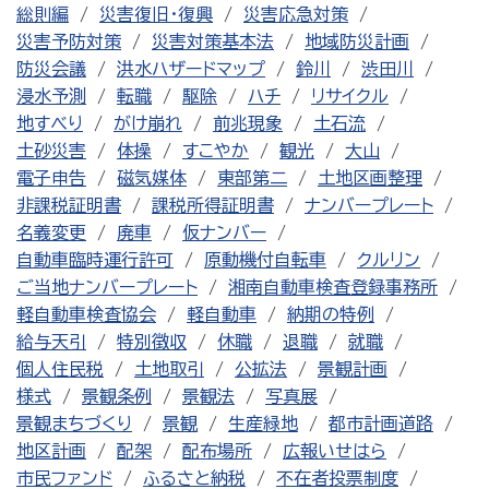
総則編
災害復旧・復興
災害応急対策
災害予防対策
災害対策基本法
地域防災計画
防災会議
洪水ハザードマップ
鈴川
渋田川
浸水予測
転職
駆除
ハチ
リサイクル
地すべり
がけ崩れ
前兆現象
土石流
土砂災害
体操
すこやか
観光
大山
電子申告
磁気媒体
東部第二
土地区画整理
非課税証明書
課税所得証明書
ナンバープレート
名義変更
廃車
仮ナンバー
自動車臨時運行許可
原動機付自転車
クルリン
ご当地ナンバープレート
湘南自動車検査登録事務所
軽自動車検査協会
軽自動車
納期の特例
給与天引
特別徴収
休職
退職
就職
個人住民税
土地取引
公拡法
景観計画
様式
景観条例
景観法
写真展
景観まちづくり
景観
生産緑地
都市計画道路
地区計画
配架
配布場所
広報いせはら
市民ファンド
ふるさと納税
不在者投票制度