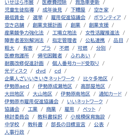
いせはら市展
医療費控除
救急車更新
児童生徒指導
成年後見
下糟屋
空き家
最低賃金
選挙
雇用促進協議会
ボランティア
空き店舗
創業支援計画
創業
創業支援
産業競争力強化法
工場立地法
女性活躍推進法
障害者差別解消法
指定管理者
公私連携
品目
粗大
有害
プラ
不燃
可燃
分別
医療救護所
帰宅困難者
ふれあい
耐震改修促進計画
個人番号カード受取り
光ディスク
dvd
cd
企業人ざいいきいきネットワーク
比々多地区
伊勢原aed
伊勢原成瀬地区
高部屋地区
大田地区
大山地区
伊勢原南地区
通知カード
伊勢原市雇用促進協議会
いいネットワーク
協議会
工業
商業
雇用
ペット
検討委員会
教科書採択
小規模保育施設
中学校
教科書
部長の目標宣言
公表
人事行政