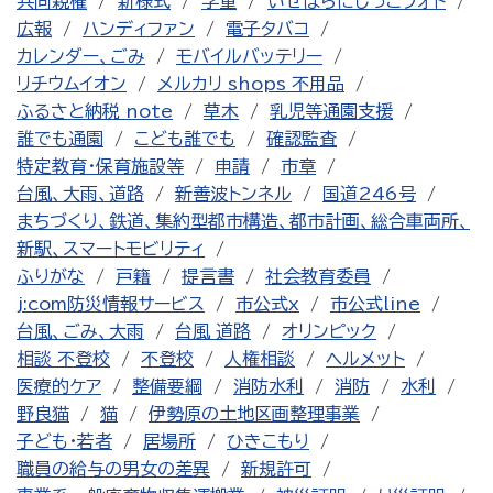
共同親権
新様式
学童
いせはらにじっこフォト
広報
ハンディファン
電子タバコ
カレンダー、ごみ
モバイルバッテリー
リチウムイオン
メルカリ shops 不用品
ふるさと納税 note
草木
乳児等通園支援
誰でも通園
こども誰でも
確認監査
特定教育・保育施設等
申請
市章
台風、大雨、道路
新善波トンネル
国道246号
まちづくり、鉄道、集約型都市構造、都市計画、総合車両所、
新駅、スマートモビリティ
ふりがな
戸籍
提言書
社会教育委員
j:com防災情報サービス
市公式x
市公式line
台風、ごみ、大雨
台風 道路
オリンピック
相談 不登校
不登校
人権相談
ヘルメット
医療的ケア
整備要綱
消防水利
消防
水利
野良猫
猫
伊勢原の土地区画整理事業
子ども・若者
居場所
ひきこもり
職員の給与の男女の差異
新規許可