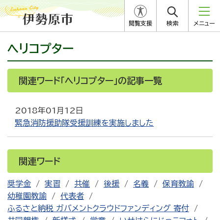
閲覧支援
検索
メニュー
ヘリコプター
関連ワード「ヘリコプター」の記事一覧
2018年01月12日
緊急消防援助隊受援訓練を実施しました
関連ワード
奨学金
実習
共催
後援
名義
保育教諭
幼稚園教諭
代表者
ふるさと納税 ガバメントクラウドファンディング 寄付