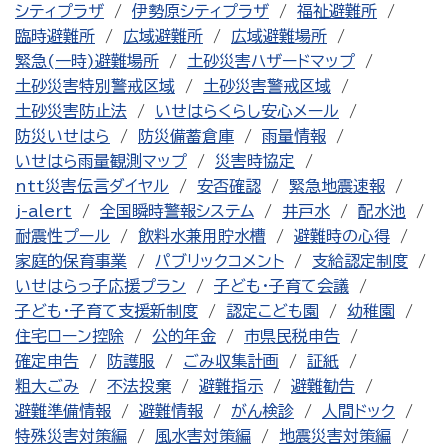
シティプラザ
伊勢原シティプラザ
福祉避難所
臨時避難所
広域避難所
広域避難場所
緊急(一時)避難場所
土砂災害ハザードマップ
土砂災害特別警戒区域
土砂災害警戒区域
土砂災害防止法
いせはらくらし安心メール
防災いせはら
防災備蓄倉庫
雨量情報
いせはら雨量観測マップ
災害時協定
ntt災害伝言ダイヤル
安否確認
緊急地震速報
j-alert
全国瞬時警報システム
井戸水
配水池
耐震性プール
飲料水兼用貯水槽
避難時の心得
家庭的保育事業
パブリックコメント
支給認定制度
いせはらっ子応援プラン
子ども・子育て会議
子ども・子育て支援新制度
認定こども園
幼稚園
住宅ローン控除
公的年金
市県民税申告
確定申告
防護服
ごみ収集計画
証紙
粗大ごみ
不法投棄
避難指示
避難勧告
避難準備情報
避難情報
がん検診
人間ドック
特殊災害対策編
風水害対策編
地震災害対策編