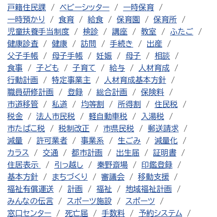
戸籍住民課
ベビーシッター
一時保育
一時預かり
食育
給食
保育園
保育所
児童扶養手当制度
検診
講座
教室
ふたご
健康診査
健康
訪問
手続き
出産
父子手帳
母子手帳
妊娠
母子
相談
食事
子ども
子育て
給与
人材育成
行動計画
特定事業主
人材育成基本方針
職員研修計画
登録
総合計画
保険料
市道移管
私道
均等割
所得割
住民税
税金
法人市民税
軽自動車税
入湯税
市たばこ税
税制改正
市県民税
郵送請求
減量
許可業者
事業系
生ごみ
減量化
カラス
交通
都市計画
出生届
証明書
住居表示
引っ越し
秦野斎場
印鑑登録
基本方針
まちづくり
審議会
移動支援
福祉有償運送
計画
福祉
地域福祉計画
みんなの伝言
スポーツ施設
スポーツ
窓口センター
死亡届
手数料
予約システム