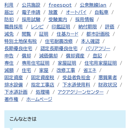
利用
公共施設
freespot
公衆無線lan
届出
電子申請
放置
オートバイ
自転車
防犯
採用試験
受験案内
採用情報
職員採用
レシピ
印鑑証明
納付期限
評価
減免
閲覧
証明
住基カード
都市計画税
特別土地保有税
住宅耐震改修
本人確認
長期優良住宅
認定長期優良住宅
バリアフリー
申告
償却
減価償却
償却資産
登記
専住
専用住宅証明
家屋証明
住宅用家屋証明
減額
住宅
家屋
改修工事
省エネ
固定資産
固定資産税
受益者負担金
悪質業者
排水設備
指定工事店
下水道使用料
財政状況
下水道計画
処理場
アクアクリーンセンター
著作権
ホームページ
こんなときは