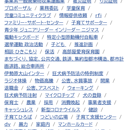
事業系一般廃棄物収集運搬業
被災証明
り災証明
プロポーザル
業務委託
学童保育
児童コミュニティクラブ
情報提供依頼
rfi
ファミリー・サポート・センター
子育てサポーター
青少年 ジュニアリーダー インリーダー ニジマス
電動キックボード
特定小型原動機付自転車
選挙運動 政治活動
子ども
推進計画
相談 ひきこもり
保活
高部屋愛育保育園
まちづくり、協定、公共交通、鉄道、集約型都市構造、都市計
画道路、総合車両所
伊勢原大山インター
狂犬病予防法の特例制度
ラジオ体操
物価高騰
公害、水質事故
開業
退職金
公害、アスベスト
ウォーキング
狂犬病予防注射
マイクロチップ
犬の登録
保育士
農業
採用
消費喚起
事業者支援
キャッシュレス
新型コロナウイルス
健診
子育てひろば
つどいの広場
子育て支援センター
dv
暴力
家庭内
マンホールカード