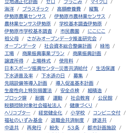
立地適正化計画
ゼロ
プラごみ
マイクロ
海洋
プラスチック
高額療養費
縦覧
伊勢原農業センサス
伊勢原市農林業センサス
農林業センサス伊勢原
学校基本調査伊勢原
伊勢原市学校基本調査
市民農園
にこにこ
祖父母
さがみオープンデータ推進研究会
オープンデータ
社会資本総合整備計画
緑地
工場
商業振興事業プラン
商業振興計画
譲渡所得
上場株式
使用料
日本スポーツ振興センター災害共済給付
生活保護
下水道普及率
下水道の日
募集
先端設備等導入計画
導入促進基本計画
生産性向上特別措置法
安全点検
組積造
ブロック塀
耐震
運動
社会教育
公民館
税額控除対象社会福祉法人
健康づくり
ヘリコプター
経営健全化
小学校
コンビニ交付
福祉のいずみ基金
退職金共済制度
建退共
中退共
再発行
紛失
53条
都市計画施設