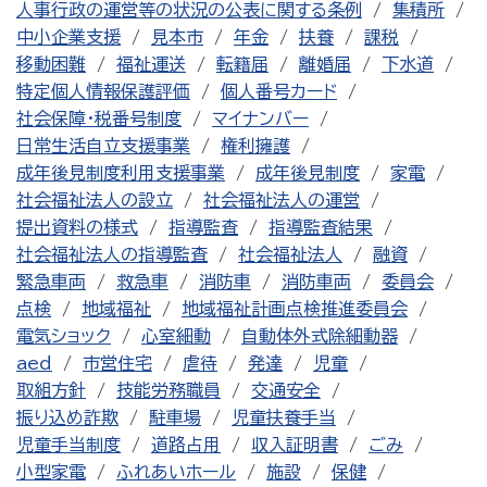
人事行政の運営等の状況の公表に関する条例
集積所
中小企業支援
見本市
年金
扶養
課税
移動困難
福祉運送
転籍届
離婚届
下水道
特定個人情報保護評価
個人番号カード
社会保障・税番号制度
マイナンバー
日常生活自立支援事業
権利擁護
成年後見制度利用支援事業
成年後見制度
家電
社会福祉法人の設立
社会福祉法人の運営
提出資料の様式
指導監査
指導監査結果
社会福祉法人の指導監査
社会福祉法人
融資
緊急車両
救急車
消防車
消防車両
委員会
点検
地域福祉
地域福祉計画点検推進委員会
電気ショック
心室細動
自動体外式除細動器
aed
市営住宅
虐待
発達
児童
取組方針
技能労務職員
交通安全
振り込め詐欺
駐車場
児童扶養手当
児童手当制度
道路占用
収入証明書
ごみ
小型家電
ふれあいホール
施設
保健